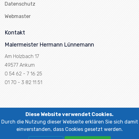
Datenschutz
Webmaster
Kontakt
Malermeister Hermann Lünnemann
Am Holzbach 17
49577 Ankum
0 54 62 - 7 16 25
01 70 - 3 82 11 51
Diese Website verwendet Cookies.
Copyright ©
2026 All rights reserved
Durch die Nutzung dieser Webseite erklären Sie sich damit
einverstanden, dass Cookies gesetzt werden.