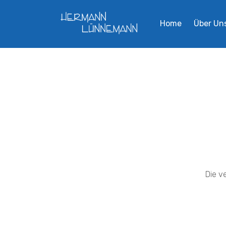
Home
Über Un
Die v