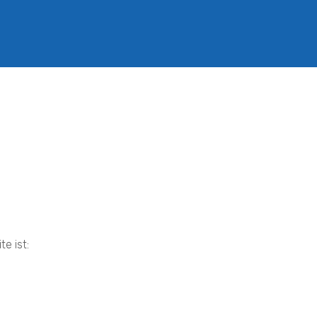
g
e ist: